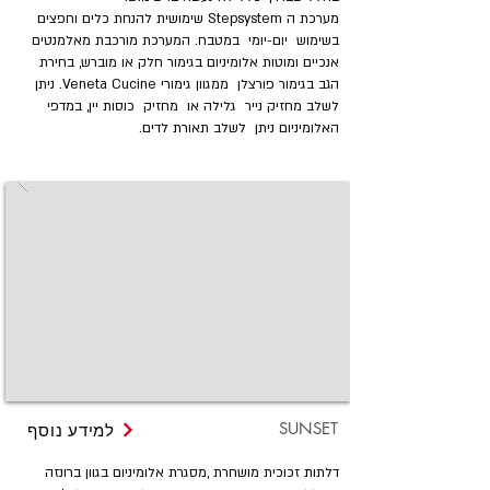
מערכת ה Stepsystem שימושית להנחת כלים וחפצים
בשימוש יום-יומי במטבח. המערכת מורכבת מאלמנטים
אנכיים ומוטות אלומיניום בגימור חלק או מוברש, בחירת
הגב בגימור פורצלן ממגוון גימורי Veneta Cucine. ניתן
לשלב מחזיק נייר גלילה או מחזיק כוסות יין, במדפי
האלומיניום ניתן לשלב תאורת לדים.
SUNSET
למידע נוסף
דלתות זכוכית מושחרת ,מסגרת אלומיניום בגוון ברונזה