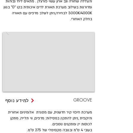
והצללה שחורה וגב ארון עשוי פורצלן . מתאים ליח' גבוהות
ומדורגות בשילוב מערכת תאורת לדים איכותית בקו "0" בגוון
3000K/4000K לבחירה,ניתן לשלב מדפים עם תאורה
בחלק האחורי.
GROOVE
למידע נוסף
מערכת חיפוי קיר חדשנית, עם מסגרת אלומיניום אחורית
והיקפית ,ניתן להתקין במסילות: מדפים, ווי תלייה, מתקן
לכוסות יין ומתקנים נוספים.
בעובי 4 ס"מ ובגובה מקסימלי של 275 ס"מ.