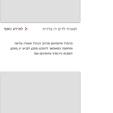
תאורת לדים דו צדדית
למידע נוסף
פרופיל אלומיניום מרהיב הכולל תאורה עליונה
ותחתונה המאפשר להתקין מתקן לגביעי יין ,מתקן
למגבות נייר,מדף אלומיניום ועוד.