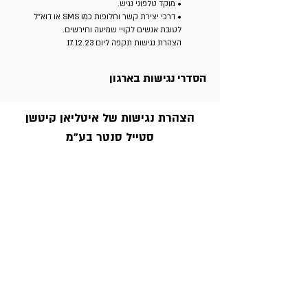
• מוקד טלפוני נגיש.
• דרכי יצירת קשר וחלופות כמו SMS או דוא"ל
לטובת אנשים לקויי שמיעה וחירשים.
הצהרת נגישות תקפה ליום 17.12.23
הסדרי נגישות בארגון
הצהרת נגישות של איטליאן קיטשן
סטייל סנטר בע"מ
לתאום פגישת ייעוץ, השאירו פרטים ונציגנו יחזרו
אליכם בהקדם.