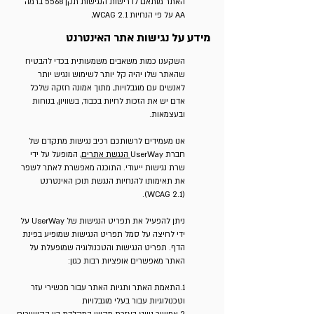
האתר מותאם לדרישות הנגישות תקן 5568 ברמה
AA על פי הנחיות WCAG 2.1,
מידע על נגישות אתר האינטרנט
השקענו כמות משאבים משמעותית בכדי להבטיח
שהאתר שלו יהיה קל יותר לשימוש ונגיש יותר
לאנשים עם מוגבלויות, מתוך אמונה חזקה שלכל
אדם יש את הזכות לחיות בכבוד, בשוויון, בנוחות
ובעצמאות.
אנו מעמידים לרשותכם רכיב נגישות מתקדם של
חברת UserWay
הנגשת אתרים,
המופעל על ידי
שרת נגישות ייעודי. התוכנה מאפשרת לאתר לשפר
את תאימותו להנחיות הנגשת תוכן האינטרנט
(WCAG 2.1).
ניתן להפעיל את תפריט הנגישות של UserWay על
ידי לחיצה על סמל תפריט הנגישות שמופיע בפינת
הדף. תפריט הנגישות והטכנולוגיה שמופעלת על
האתר מאפשרים אופציות רבות כגון:
1.התאמת האתר ותגיות האתר עבור מכשירי עזר
וטכנולוגיות עבור בעלי מוגבלויות