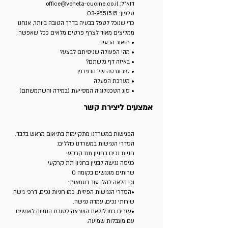
דוא"ל:
office@veneta-cucine.co.il
טלפון:
03-9551515
כדי שנוכל לטפל בבעיה בדרך הטובה ביותר, אנחנו
ממליצים מאוד לצרף פרטים מלאים ככל שאפשר:
• תיאור הבעיה
• מהי הפעולה שניסיתם לבצע?
• באיזה דף גלשתם?
• סוג וגרסה של הדפדפן
• מערכת הפעלה
• סוג הטכנולוגיה המסייעת (במידה והשתמשתם)
אמצעים ליצירת קשר
הפגישות במשרדנו מתקיימות בתיאום מראש בלבד.
הסדרי הנגישות במשרדנו כוללים:
חניית נכים בחניון תת קרקעי
כניסה נגישה לבניין בחניון תת קרקעי
שרותים מונגשים בקומה 0
וכן הלאה להלן עוד דוגמאות:
•הסדרי הנגישות הפיזית, כמו חניות נכים, דרכי גישה,
שירותי נכים, עמדה נגישה.
•עזרים כמו לולאת השראה לטובת הנגשה לאנשים
עם מוגבלות שמיעה.