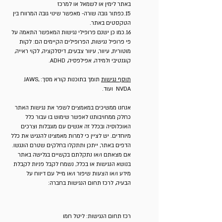
באתר לימין או לשמאל או למרכז
15.כפתור גובה שורה- מאפשר שינוי גובה המרווח בין
הטקסטים באתר.
16.כמו כן ישנם פרופילי נגישות המאפשר התאמה על
פי פרופיל נגישות, הפרופילים הקיימים הם: לקות
מוטורית, עיוור, עיוור צבעים, דיסלקציה, לקוי ראייה,
קוגנטיבי ולמידה, אפילפסיה, ADHD.
תוסף נגישות
תומך בתוכנות קורא מסך: JAWS,
NVDA ועוד.
אנחנו ממשיכים במאמצים לשפר את נגישות האתר
כחלק ממחויבותנו לאפשר שימוש בו עבור כלל
האוכלוסיה ובכלל זה אנשים עם מוגבלות וצרכים
מיוחדים. יש לציין כי למרות מאמצינו להנגיש את כלל
הדפים באתר, ייתכן ותתקלו בחלקים שטרם הונגשו.
אם מצאתם ו/או נתקלתם בקשיים בגלישה באתר
בנושא הנגישות או בכלל, נשמח לקבל פניות לקבלת
מידע ו/או הצעות שיפור ו/או מייל עם דיווח על
הבעיה, לרכז תחום הנגישות בחברה:
​רכז תחום הנגישות: ליטל חמו