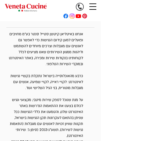
אנחנו באיטליאן קיטשן סטייל סנטר בע"מ מחויבים
ופועלים למען קידום הנגישות כדי לאפשר גם
לאנשים עם מוגבלות וצרכים מיוחדים להשתמש
וליהנות ממגוון השירותים שאנו מציעים לכלל
לקוחותינו בנקודות שירות ומכירה, באתר האינטרנט
ובמוקדי השירות הטלפוני.
כרבע מהאוכלוסייה בישראל נתקלת בקשיי נגישות
לאינטרנט: לקויי ראייה, לקויי שמיעה, אנשים עם
מוגבלות מוטורית, בני הגיל השלישי ועוד.
על מנת שנוכל לספק שירות מיטבי, מקצועי ונגיש
לכולם בצענו את ההתאמות הנדרשות באתר
האינטרנט שלנו, והטמענו את כללי הנגישות ככל
שניתן בהתאם לעקרונות תקן הנגישות בישראל,
תקנות שוויון זכויות לאנשים עם מוגבלות (התאמות
נגישות לשירות), תשע"ג-2013 (סימן ג': שירותי
האינטרנט),