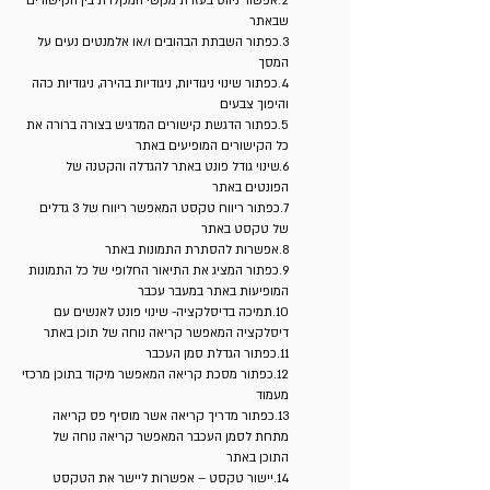
2.אפשור ניווט בעזרת מקשי המקלדת בין הקישורים
שבאתר
3.כפתור השבתת הבהובים ו/או אלמנטים נעים על
המסך
4.כפתור שינוי ניגודיות, ניגודיות בהירה, ניגודיות כהה
והיפוך צבעים
5.כפתור הדגשת קישורים המדגיש בצורה ברורה את
כל הקישורים המופיעים באתר
6.שינוי גודל פונט באתר להגדלה והקטנה של
הפונטים באתר
7.כפתור ריווח טקסט המאפשר ריווח של 3 גדלים
של טקסט באתר
8.אפשרות להסתרת התמונות באתר
9.כפתור המציג את התיאור החלופי של כל התמונות
המופיעות באתר במעבר עכבר
10.תמיכה בדיסלקציה- שינוי פונט לאנשים עם
דיסלקציה המאפשר קריאה נוחה של תוכן באתר
11.כפתור הגדלת סמן העכבר
12.כפתור מסכת קריאה המאפשר מיקוד בתוכן מרכזי
מעמוד
13.כפתור מדריך קריאה אשר מוסיף פס קריאה
מתחת לסמן העכבר המאפשר קריאה נוחה של
התוכן באתר
14.יישור טקסט – אפשרות ליישר את הטקסט