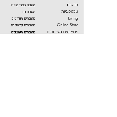
חדשות
מטבח כפרי מודרני
טכנולוגיות
מטבח ננו
Living
מטבחים מודרניים
Online Store
מטבחים קלאסיים
פרויקטים משותפים
מטבחים מעוצבים
מטבח זכוכית
מטבחים חדשניים
מטבח בצבע
מטבחי פרובנס
מטבחי פורצלן
מטבחים חכמים
מטבחים בראשון לציון
מטבחים לבנים
מטבחים בבאר שבע
מטבחים יוקרתיים
מטבחים איטלקיים
office@veneta-cucine.co.il
072-3313844
ראשון לציון:
072-3307071
באר שבע: