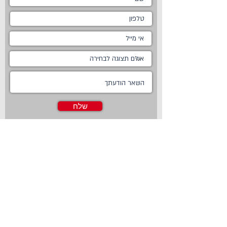
שלח
ראשי
מטבחים
אודות
מטבחים כפריים
צור קשר
מטבח כפרי לבן
חדשות
מטבח כפרי מודרני
טכנולוגיות
מטבח ננו
Living
מטבחים מודרניים
Online Store
מטבחים קלאסיים