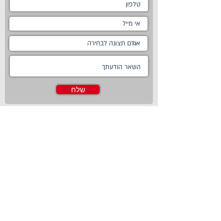
שלח
ראשי
מטבחים
אודות
מטבחים כפריים
צור קשר
מטבח כפרי לבן
חדשות
מטבח כפרי מודרני
טכנולוגיות
מטבח ננו
Living
מטבחים מודרניים
Online Store
מטבחים קלאסיים
פרויקטים משותפים
מטבחים מעוצבים