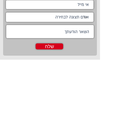
שלח
ראשי
מטבחים
אודות
מטבחים כפריים
צור קשר
מטבח כפרי לבן
חדשות
מטבח כפרי מודרני
טכנולוגיות
מטבח ננו
Living
מטבחים מודרניים
Online Store
מטבחים קלאסיים
פרויקטים משותפים
מטבחים מעוצבים
מטבח זכוכית
מטבחים חדשניים
מטבח בצבע
מטבחי פרובנס