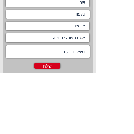
שלח
ראשי
מטבחים
אודות
מטבחים כפריים
צור קשר
מטבח כפרי לבן
חדשות
מטבח כפרי מודרני
טכנולוגיות
מטבח ננו
Living
מטבחים מודרניים
Online Store
מטבחים קלאסיים