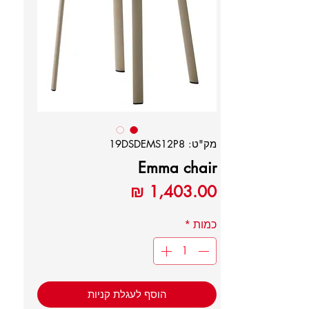
מק"ט: 19DSDEMS12P8
Emma chair
מחיר
כמות
*
הוסף לעגלת קניות