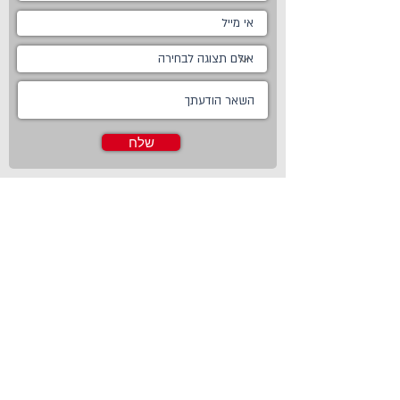
שלח
ראשי
מטבחים
אודות
מטבחים כפריים
צור קשר
מטבח כפרי לבן
חדשות
מטבח כפרי מודרני
טכנולוגיות
מטבח ננו
Living
מטבחים מודרניים
Online Store
מטבחים קלאסיים
פרויקטים משותפים
מטבחים מעוצבים
מטבח זכוכית
מטבחים חדשניים