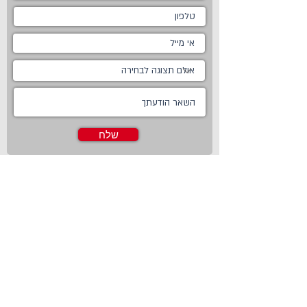
שלח
ראשי
מטבחים
אודות
מטבחים כפריים
צור קשר
מטבח כפרי לבן
חדשות
מטבח כפרי מודרני
טכנולוגיות
מטבח ננו
Living
מטבחים מודרניים
Online Store
מטבחים קלאסיים
פרויקטים משותפים
מטבחים מעוצבים