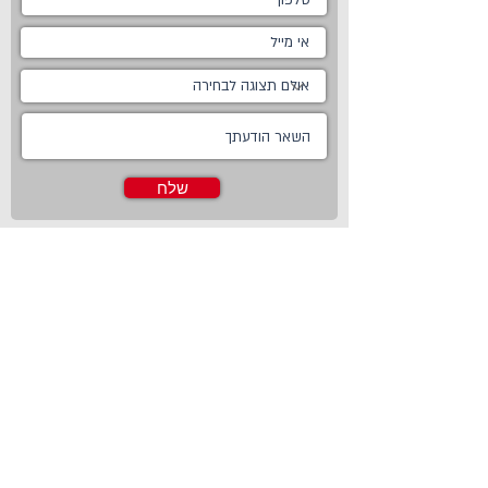
שלח
ראשי
מטבחים
אודות
מטבחים כפריים
צור קשר
מטבח כפרי לבן
חדשות
מטבח כפרי מודרני
טכנולוגיות
מטבח ננו
Living
מטבחים מודרניים
Online Store
מטבחים קלאסיים
פרויקטים משותפים
מטבחים מעוצבים
מטבח זכוכית
מטבחים חדשניים