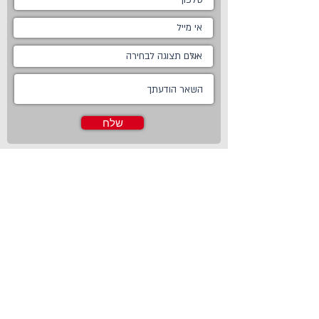
שלח
ראשי
מטבחים
אודות
מטבחים כפריים
צור קשר
מטבח כפרי לבן
חדשות
מטבח כפרי מודרני
טכנולוגיות
מטבח ננו
Living
מטבחים מודרניים
Online Store
מטבחים קלאסיים
פרויקטים משותפים
מטבחים מעוצבים
מטבח זכוכית
מטבחים חדשניים