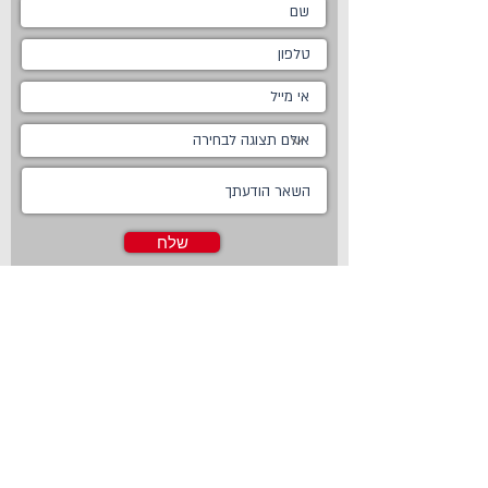
שלח
ראשי
מטבחים
אודות
מטבחים כפריים
צור קשר
מטבח כפרי לבן
חדשות
מטבח כפרי מודרני
טכנולוגיות
מטבח ננו
Living
מטבחים מודרניים
Online Store
מטבחים קלאסיים