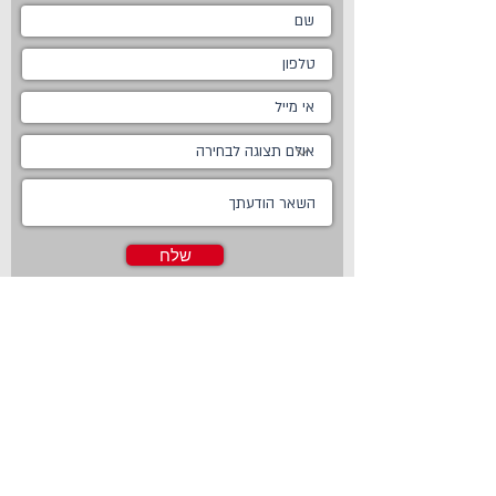
שלח
ראשי
מטבחים
אודות
מטבחים כפריים
צור קשר
מטבח כפרי לבן
חדשות
מטבח כפרי מודרני
טכנולוגיות
מטבח ננו
Living
מטבחים מודרניים
Online Store
מטבחים קלאסיים