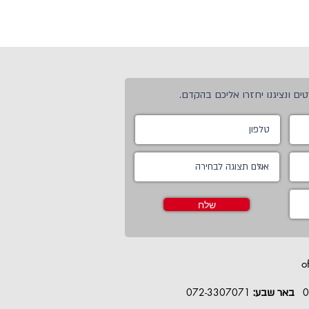
ים ונציגנו יחזרו אליכם בהקדם.
שלח
o
072-3307071
0
באר שבע: