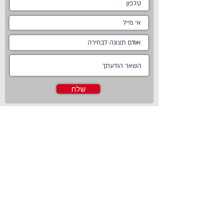
שלח
ראשי
מטבחים
אודות
מטבחים כפריים
צור קשר
מטבח כפרי לבן
חדשות
מטבח כפרי מודרני
טכנולוגיות
מטבח ננו
Living
מטבחים מודרניים
Online Store
מטבחים קלאסיים
פרויקטים משותפים
מטבחים מעוצבים