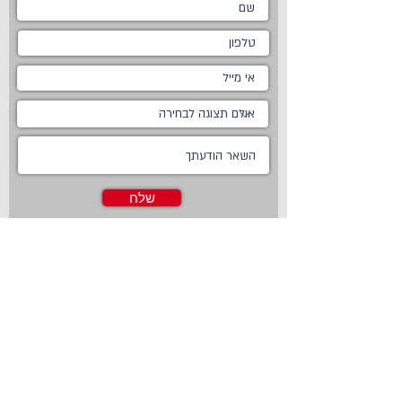
שלח
ראשי
מטבחים
אודות
מטבחים כפריים
צור קשר
מטבח כפרי לבן
חדשות
מטבח כפרי מודרני
טכנולוגיות
מטבח ננו
Living
מטבחים מודרניים
Online Store
מטבחים קלאסיים