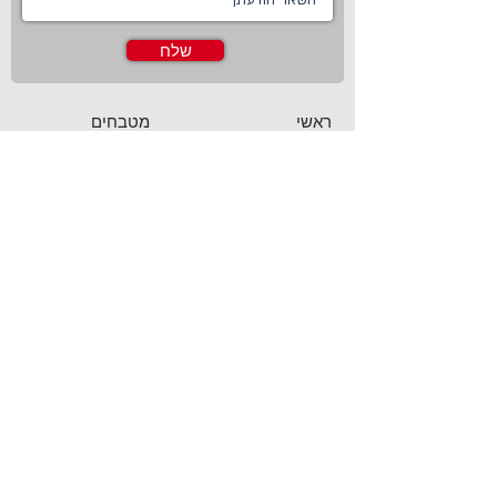
שלח
ראשי
מטבחים
אודות
מטבחים כפריים
צור קשר
מטבח כפרי לבן
חדשות
מטבח כפרי מודרני
טכנולוגיות
מטבח ננו
Living
מטבחים מודרניים
Online Store
מטבחים קלאסיים
פרויקטים משותפים
מטבחים מעוצבים
מטבח זכוכית
מטבחים חדשניים
מטבח בצבע
מטבחי פרובנס
מטבחי פורצלן
מטבחים חכמים
מטבחים בראשון לציון
מטבחים לבנים
מטבחים בבאר שבע
מטבחים יוקרתיים
מטבחים איטלקיים