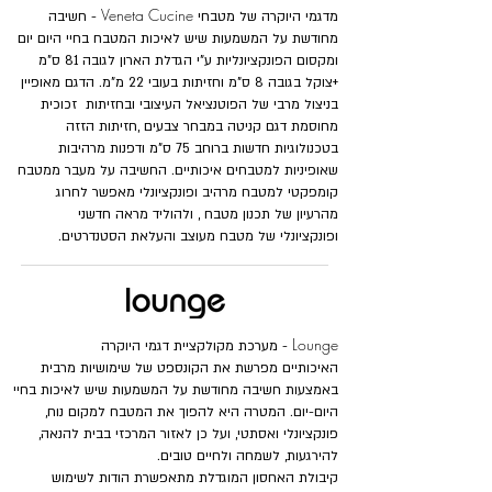
Veneta Cucine
מדגמי היוקרה של מטבחי
- חשיבה
מחודשת על המשמעות שיש לאיכות המטבח בחיי היום יום
ומקסום הפונקציונליות ע"י הגדלת הארון לגובה 81 ס"מ
+צוקל בגובה 8 ס"מ וחזיתות בעובי 22 מ"מ. הדגם מאופיין
בניצול
מרבי
של הפוטנציאל העיצובי ובחזיתות זכוכית
מחוסמת דגם קניטה במבחר צבעים ,חזיתות הזזה
בטכנולוגיות חדשות ברוחב 75 ס"מ ודפנות מרהיבות
שאופיניות למטבחים איכותיים. החשיבה על מעבר ממטבח
קומפקטי למטבח מרהיב ופונקציונלי מאפשר לחרוג
מהרעיון של תכנון מטבח , ולהוליד מראה חדשני
ופונקציונלי
של מטבח מעוצב והעלאת הסטנדרטים.
Lounge
- מערכת מקולקציית דגמי היוקרה
האיכותיים
מפרשת את הקונספט של שימושיות מרבית
באמצעות חשיבה מחודשת על המשמעות שיש לאיכות בחיי
היום-יום. המטרה היא להפוך את המטבח למקום נוח,
פונקציונלי ואסתטי, ועל כן לאזור המרכזי בבית להנאה,
להירגעות, לשמחה ולחיים טובים.
קיבולת האחסון המוגדלת מתאפשרת הודות לשימוש