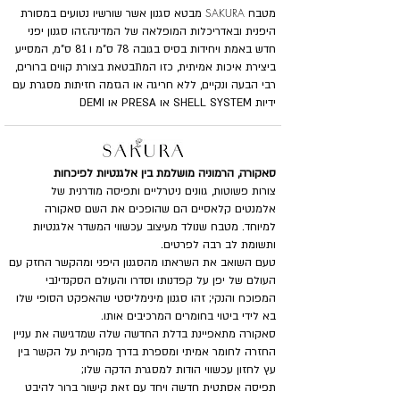
SAKURA
מטבח
מבטא סגנון אשר שורשיו נטועים במסורת
היפנית ובאדריכלות המופלאה של המדינה.
זהו סגנון יפני
חדש באמת ויחידות בסיס בגובה 78 ס"מ ו 81 ס"מ, המסייע
ביצירת איכות אמיתית, כזו המתבטאת בצורת קווים ברורים,
רבי הבעה ונקיים, ללא חריגה או הגזמה חזיתות מסגרת עם
ידיות SHELL SYSTEM או PRESA או DEMI
סאקורה, הרמוניה מושלמת בין אלגנטיות לפיכחות
צורות פשוטות, גוונים ניטרליים ותפיסה מודרנית של
אלמנטים קלאסיים הם שהופכים את השם סאקורה
למיוחד. מטבח שנולד מעיצוב עכשווי המשדר אלגנטיות
ותשומת לב רבה לפרטים.
טעם השואב את השראתו מהסגנון היפני ומהקשר החזק עם
העולם של יפן על קפדנותו וסדרו והעולם הסקנדינבי
המפוכח והנקי; זהו סגנון מינימליסטי שהאפקט הסופי שלו
בא לידי ביטוי בחומרים המרכיבים אותו.
סאקורה מתאפיינת בדלת החדשה שלה שמדגישה את עניין
החזרה לחומר אמיתי ומספרת בדרך מקורית על הקשר בין
עץ לחזון עכשווי הודות למסגרת הדקה שלו;
תפיסה אסתטית חדשה ויחד עם זאת קישור ברור להיבט