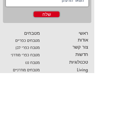
שלח
ראשי
מטבחים
אודות
מטבחים כפריים
צור קשר
מטבח כפרי לבן
חדשות
מטבח כפרי מודרני
טכנולוגיות
מטבח ננו
Living
מטבחים מודרניים
Online Store
מטבחים קלאסיים
פרויקטים משותפים
מטבחים מעוצבים
מטבח זכוכית
מטבחים חדשניים
מטבח בצבע
מטבחי פרובנס
מטבחי פורצלן
מטבחים חכמים
מטבחים בראשון לציון
מטבחים לבנים
מטבחים בבאר שבע
מטבחים יוקרתיים
מטבחים איטלקיים